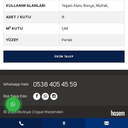
KULLANIM ALANLARI
Yaşam Alanı, Banyo, Mutfak,
ADET / KUTU
8
2
M
KUTU
1,44
YÜZEY
Parlak
ÜRÜN TALEP
0538 405 45 59
Whatsapp Hattı
Bizi Takip Edin
© 2026 Bozbıyık | İnşaat Malzemeleri