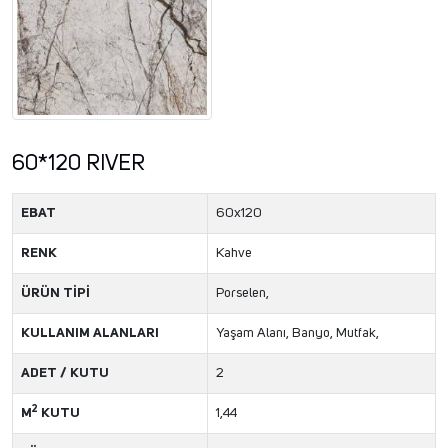
60*120 RIVER
EBAT
60x120
RENK
Kahve
ÜRÜN TİPİ
Porselen,
KULLANIM ALANLARI
Yaşam Alanı, Banyo, Mutfak,
ADET / KUTU
2
2
M
KUTU
1,44