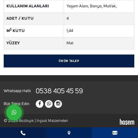
KULLANIM ALANLARI
Yaşam Alanı, Banyo, Mutfak,
ADET / KUTU
4
2
M
KUTU
1,44
YÜZEY
Mat
ÜRÜN TALEP
0538 405 45 59
Whatsapp Hattı
Bizi Takip Edin
© 2026 Bozbıyık | İnşaat Malzemeleri