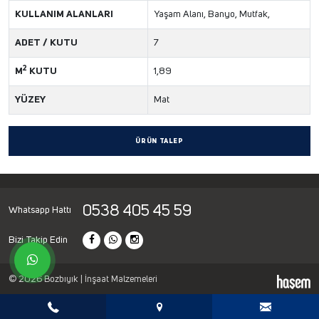
KULLANIM ALANLARI
Yaşam Alanı, Banyo, Mutfak,
ADET / KUTU
7
2
M
KUTU
1,89
YÜZEY
Mat
ÜRÜN TALEP
0538 405 45 59
Whatsapp Hattı
Bizi Takip Edin
© 2026 Bozbıyık | İnşaat Malzemeleri