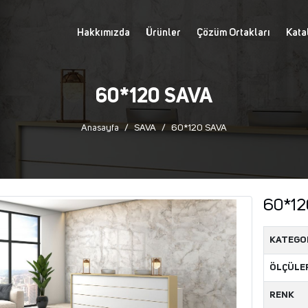
Hakkımızda
Ürünler
Çözüm Ortakları
Kata
60*120 SAVA
Anasayfa
SAVA
60*120 SAVA
60*12
KATEGO
ÖLÇÜLE
RENK