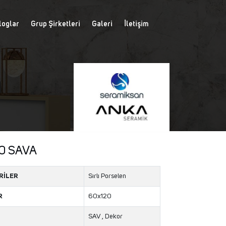
loglar
Grup Şirketleri
Galeri
İletişim
0 SAVA
RİLER
Sırlı Porselen
R
60x120
SAV , Dekor