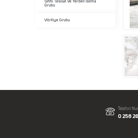
Sıhhi Tesisat Ve Yerden Isıtma
Grubu
Vitrifiye Grubu
Telefon Nu
0 258 26