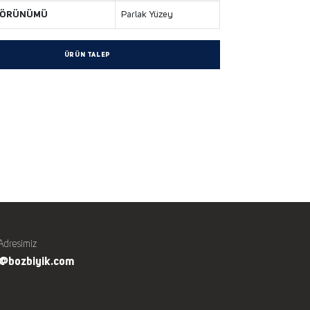
GÖRÜNÜMÜ
Parlak Yüzey
ÜRÜN TALEP
Adresimiz
o@bozbiyik.com