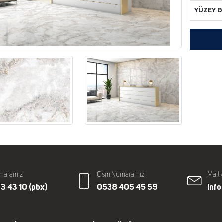
YÜZEY 
maramız
Gsm Numaramız
Mail 
3 43 10 (pbx)
0538 405 45 59
inf