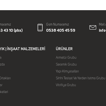
maramız
Gsm Numaramız
Mail 
3 43 10 (pbx)
0538 405 45 59
inf
YIK | İNŞAAT MALZEMELERI
ÜRÜNLER
a
Armetür Grubu
zda
Seramik Grubu
Yapı Kimyasalları
rtakları
Sıhhi Tesisat Ve Yerden Isıtma Grubu
ar
Vitrifiye Grubu
ketleri