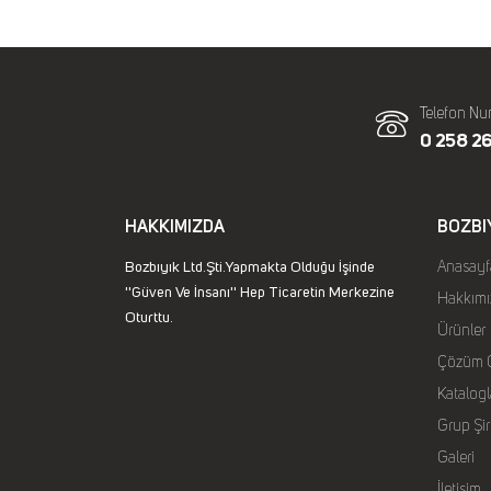
Telefon Nu
0 258 26
HAKKIMIZDA
BOZBI
Bozbıyık Ltd.Şti.Yapmakta Olduğu İşinde
Anasayf
''Güven Ve İnsanı'' Hep Ticaretin Merkezine
Hakkımı
Oturttu.
Ürünler
Çözüm O
Katalogl
Grup Şir
Galeri
İletişim