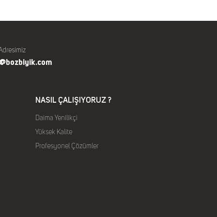
Adresimiz
o@bozbiyik.com
NASIL ÇALIŞIYORUZ ?
Daima Yenilikçi
Yüksek Kalite
Profesyonel Çözümler