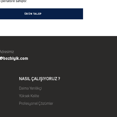
ı perlatöre sahiptir.
ÜRÜN TALEP
Adresimiz
o@bozbiyik.com
NASIL ÇALIŞIYORUZ ?
Daima Yenilikçi
Yüksek Kalite
Profesyonel Çözümler