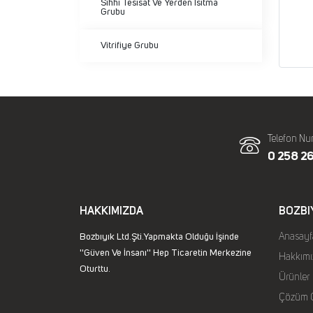
Sıhhi Tesisat Ve Yerden Isıtma
Grubu
Vitrifiye Grubu
Telefon Nu
0 258 26
HAKKIMIZDA
BOZBI
Bozbıyık Ltd.Şti.Yapmakta Olduğu İşinde
Anasayf
''Güven Ve İnsanı'' Hep Ticaretin Merkezine
Hakkımı
Oturttu.
Ürünler
Çözüm O