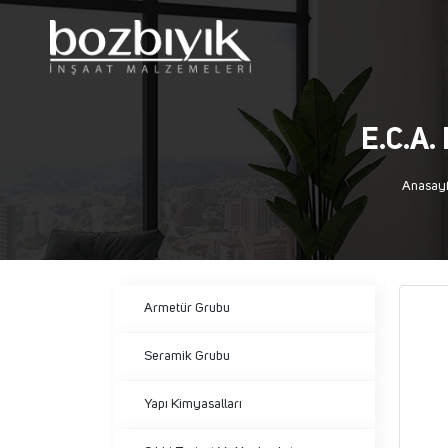
E.C.A.
Anasay
Armetür Grubu
Seramik Grubu
Yapı Kimyasalları