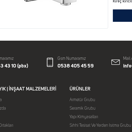
Kireç kırıcıl
maramız
Gsm Numaramız
Mail 
3 43 10 (pbx)
0538 405 45 59
inf
YIK | İNŞAAT MALZEMELERI
ÜRÜNLER
a
Armetür Grubu
zda
Seramik Grubu
Yapı Kimyasalları
rtakları
Sıhhi Tesisat Ve Yerden Isıtma Grubu