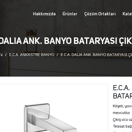
Hakkımızda
Ürünler
Çözüm Ortakları
Kata
 DALIA ANK. BANYO BATARYASI ÇI
fa
E.C.A. ANKASTRE BANYO
E.C.A. DALIA ANK. BANYO BATARYASI ÇI
E.C.A
BATAR
Köşeli, yuva
mevcuttur.
Çıkış ucu u
Tesisat bağla