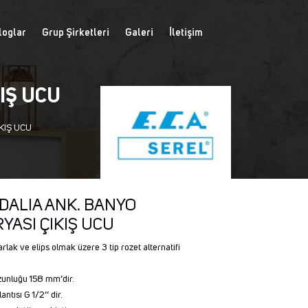
loglar
Grup Şirketleri
Galeri
İletişim
KIŞ UCU
KIŞ UCU
. DALIA ANK. BANYO
YASI ÇIKIŞ UCU
rlak ve elips olmak üzere 3 tip rozet alternatifi
zunluğu 158 mm’dir.
ntısı G 1/2’’ dir.