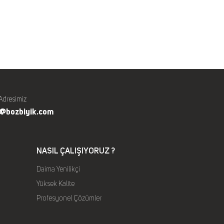
Adresimiz
o@bozbiyik.com
NASIL ÇALIŞIYORUZ ?
Daima Yenilikçi
Yüksek Kalite
Profesyonel Çözümler