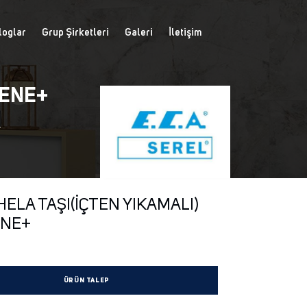
loglar
Grup Şirketleri
Galeri
İletişim
IENE+
+
HELA TAŞI(İÇTEN YIKAMALI)
ENE+
ÜRÜN TALEP