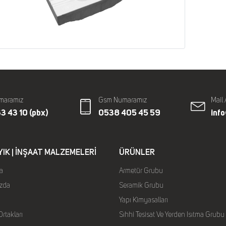
maramız
Gsm Numaramız
Mail 
3 43 10 (pbx)
0538 405 45 59
inf
YIK | İNŞAAT MALZEMELERI
ÜRÜNLER
a
Armetür Grubu
zda
Seramik Grubu
Yapı Kimyasalları
rtakları
Sıhhi Tesisat Ve Yerden Isıtma Grubu