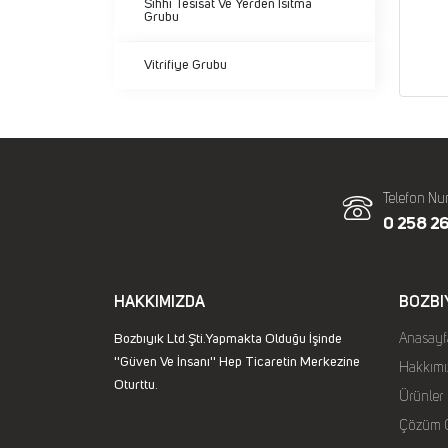
Sıhhi Tesisat Ve Yerden Isıtma
Grubu
Vitrifiye Grubu
Telefon Nu
0 258 26
HAKKIMIZDA
BOZBI
Bozbıyık Ltd.Şti.Yapmakta Olduğu İşinde
Anasayf
''Güven Ve İnsanı'' Hep Ticaretin Merkezine
Hakkımı
Oturttu.
Ürünler
Çözüm O