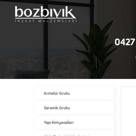
0427
Armetür Grubu
Seramik Grubu
Yapı Kimyasalları