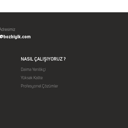
Adresimiz
o@bozbiyik.com
NASIL ÇALIŞIYORUZ ?
Daima Yenilikçi
Yüksek Kalite
Profesyonel Çözümler