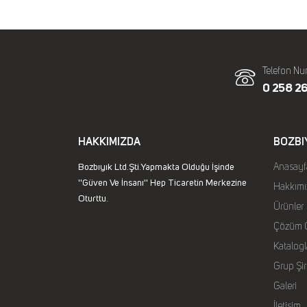
Telefon Nu
0 258 26
HAKKIMIZDA
BOZBI
Bozbıyık Ltd.Şti.Yapmakta Olduğu İşinde
Anasayf
''Güven Ve İnsanı'' Hep Ticaretin Merkezine
Hakkımı
Oturttu.
Ürünler
Çözüm O
Katalogl
Grup Şir
Galeri
İletişim