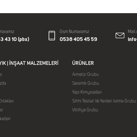
maramız
Gsm Numaramız
Mail 
3 43 10 (pbx)
0538 405 45 59
inf
YIK | İNŞAAT MALZEMELERI
ÜRÜNLER
a
Armetür Grubu
zda
Seramik Grubu
Yapı Kimyasalları
rtakları
Sıhhi Tesisat Ve Yerden Isıtma Grubu
ar
Vitrifiye Grubu
ketleri