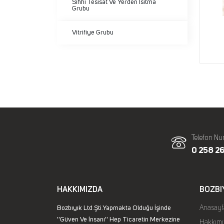
Sıhhi Tesisat Ve Yerden Isıtma
Grubu
Vitrifiye Grubu
Telefon Nu
0 258 26
HAKKIMIZDA
BOZBI
Bozbıyık Ltd.Şti.Yapmakta Olduğu İşinde
Anasayf
''Güven Ve İnsanı'' Hep Ticaretin Merkezine
Hakkımı