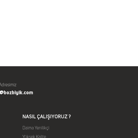
Adresimiz
o@bozbiyik.com
NASIL ÇALIŞIYORUZ ?
Daima Yenilikçi
Yüksek Kalite