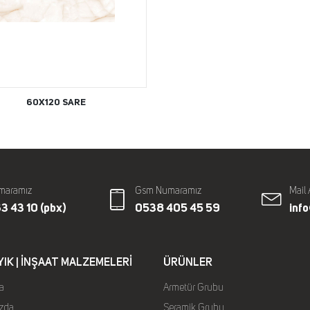
60X120 SARE
maramız
Gsm Numaramız
Mail 
3 43 10 (pbx)
0538 405 45 59
inf
YIK | İNŞAAT MALZEMELERI
ÜRÜNLER
a
Armetür Grubu
zda
Seramik Grubu