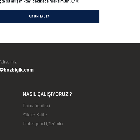
çta su akış miktarı dakikada maksimum 7,7 lt.
ÜRÜN TALEP
Adresimiz
o@bozbiyik.com
NASIL ÇALIŞIYORUZ ?
Daima Yenilikçi
Yüksek Kalite
Profesyonel Çözümler