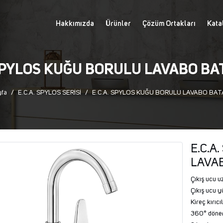
Hakkımızda
Ürünler
Çözüm Ortakları
Kata
 SPYLOS KUĞU BORULU LAVABO BA
yfa
E.C.A. SPYLOS SERİSİ
E.C.A. SPYLOS KUĞU BORULU LAVABO BAT
E.C.A
LAVA
Çıkış ucu u
Çıkış ucu y
Kireç kırıcıl
360° döner 