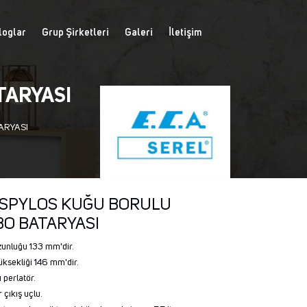
loglar
Grup Şirketleri
Galeri
İletişim
TARYASI
ARYASI
. SPYLOS KUĞU BORULU
BO BATARYASI
zunluğu 133 mm'dir.
üksekliği 146 mm'dir.
ı perlatör.
çıkış uçlu.