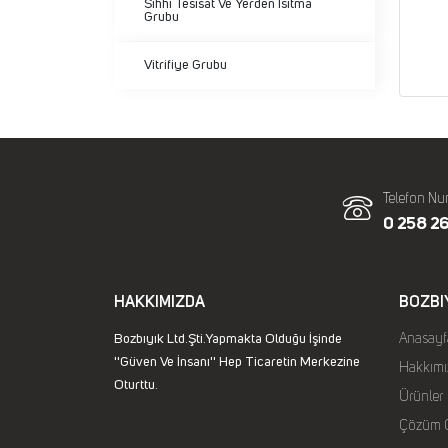
Sıhhi Tesisat Ve Yerden Isıtma
Grubu
Vitrifiye Grubu
Telefon Nu
0 258 26
HAKKIMIZDA
BOZBI
Bozbıyık Ltd.Şti.Yapmakta Olduğu İşinde
Anasayf
''Güven Ve İnsanı'' Hep Ticaretin Merkezine
Hakkımı
Oturttu.
Ürünler
Çözüm O