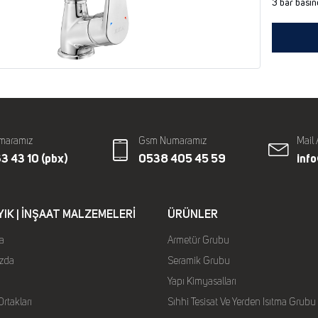
3 bar basın
maramız
Gsm Numaramız
Mail 
3 43 10 (pbx)
0538 405 45 59
inf
YIK | İNŞAAT MALZEMELERI
ÜRÜNLER
a
Armetür Grubu
zda
Seramik Grubu
Yapı Kimyasalları
rtakları
Sıhhi Tesisat Ve Yerden Isıtma Grubu