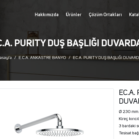
Hakkımızda
Ürünler
Çözüm Ortakları
Kata
C.A. PURITY DUŞ BAŞLIĞI DUVARD
asayfa
E.C.A. ANKASTRE BANYO
EC.A. PURITY DUŞ BAŞLIĞI DUVAR
EC.A.
DUVA
Ø 230 mm
Kireç kırıcılı
3 bardaki su
Tesisat bağla