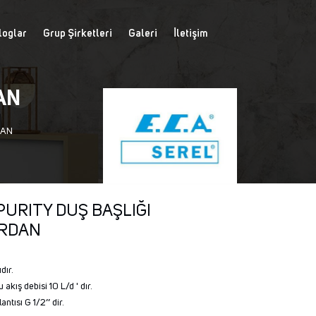
loglar
Grup Şirketleri
Galeri
İletişim
AN
DAN
 PURITY DUŞ BAŞLIĞI
RDAN
.
dır.
 akış debisi 10 L/d ' dır.
ntısı G 1/2’’ dir.