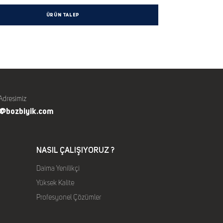
ÜRÜN TALEP
Adresimiz
o@bozbiyik.com
NASIL ÇALIŞIYORUZ ?
Daima Yenilikçi
Yüksek Kalite
Profesyonel Çözümler