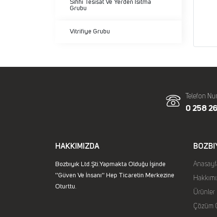
Sıhhi Tesisat Ve Yerden Isıtma
Grubu
Vitrifiye Grubu
Telefon Nu
0 258 26
HAKKIMIZDA
BOZBI
Bozbıyık Ltd.Şti.Yapmakta Olduğu İşinde
Anasayf
''Güven Ve İnsanı'' Hep Ticaretin Merkezine
Hakkımı
Oturttu.
Ürünler
Çözüm O