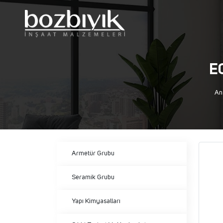
E
An
Armetür Grubu
Seramik Grubu
Yapı Kimyasalları