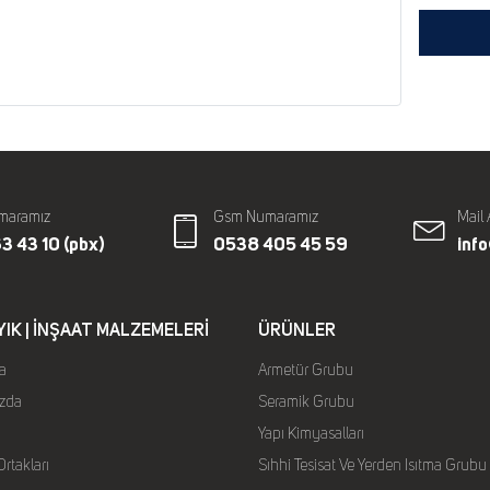
maramız
Gsm Numaramız
Mail 
3 43 10 (pbx)
0538 405 45 59
inf
YIK | İNŞAAT MALZEMELERI
ÜRÜNLER
a
Armetür Grubu
zda
Seramik Grubu
Yapı Kimyasalları
rtakları
Sıhhi Tesisat Ve Yerden Isıtma Grubu