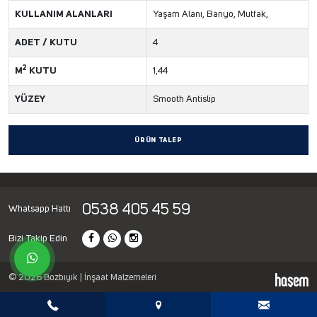
KULLANIM ALANLARI
Yaşam Alanı, Banyo, Mutfak,
ADET / KUTU
4
2
M
KUTU
1,44
YÜZEY
Smooth Antislip
ÜRÜN TALEP
0538 405 45 59
Whatsapp Hattı
Bizi Takip Edin
© 2026 Bozbıyık | İnşaat Malzemeleri